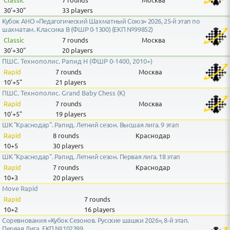
30'+30"
33 players
Кубок АНО «Педагогический Шахматный Союз» 2026, 25-й этап по
шахматам. Классика B (ФШР 0-1300) (ЕКП №99852)
Classic
7 rounds
Москва
30'+30"
20 players
ПШС. Технополис. Рапид H (ФШР 0-1400, 2010+)
Rapid
7 rounds
Москва
10'+5"
21 players
ПШС. Технополис. Grand Baby Chess (K)
Rapid
7 rounds
Москва
10'+5"
19 players
ШК "Краснодар". Рапид. Летний сезон. Высшая лига. 9 этап
Rapid
8 rounds
Краснодар
10+5
30 players
ШК "Краснодар". Рапид. Летний сезон. Первая лига. 18 этап
Rapid
7 rounds
Краснодар
10+3
20 players
Move Rapid
Rapid
7 rounds
10+2
16 players
Соревнования «Кубок Сезонов. Русские шашки 2026», 8-й этап.
Первая Лига. ЕКП №102399