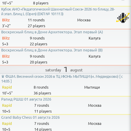
10'+5"
8 players
Кубок АНО «Педагогический Шахматный Союз» 2026 по блицу, 28-
й этап. Блиц L (Open) (ЕКП № 101113)
Blitz
11 rounds
Москва
3'+2"
27 players
Воскресный блиц в Доме Архитектора. Этап первый (А)
Blitz
9 rounds
Калуга
5+3
22 players
Воскресный блиц в Доме Архитектора. Этап первый (В)
Blitz
9 rounds
Калуга
5+3
20 players
1
august
saturday
♛ ФШМ. Весенний сезон 2026 в ТЦ ИЮНЬ МЫТИЩИ (м. Медведково) [ с
14:05 ]
Rapid
8 rounds
Мытищи
10'+5"
36 players
Рапид РШШ 01 августа 2026
Rapid
7 rounds
Москва
10+5
11 players
Grand Baby Chess 01 августа 2026
Rapid
7 rounds
Москва
10+5
14 players