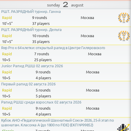
2
august
sunday
РШТ. РАЗРЯДНЫЙ турнир. Гамма
Rapid
9 rounds
Москва
10'+5"
37 players
РШТ. РАЗРЯДНЫЙ турнир. Дельта
Rapid
10 rounds
Москва
10'+5"
35 players
Rep Pro x 64 клетки: открытый рапид в Центре Гиляровского
Rapid
7 rounds
Москва
10+5
25 players
Junior Рапид РШШ 02 августа 2026
Rapid
9 rounds
Москва
10+5
4 players
Первый рапид 02 августа 2026
Rapid
5 rounds
Москва
10+5
5 players
Рапид РШШ среди взрослых 02 августа 2026
Rapid
9 rounds
Москва
10+5
4 players
Кубок АНО «Педагогический Шахматный Союз» 2026, 25-й этап по
шахматам. Классика A (до 1800 по FIDE) (ЕКП №99852)
Classic
7 rounds
Москва