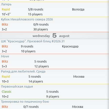
Лагерь
Rapid
5/8
rounds
Вологда
10'+5"
15 players
Кубок Михайловского сквера 2026
Blitz
0/9
rounds
3+2
30 players
5
august
wednesday
ШК "Краснодар". Призовой блиц #2026.31
Blitz
9 rounds
Краснодар
3+2
10 players
Move
Blitz
5 rounds
5+3
12 players
Рапид для любителей. Среда
Rapid
5 rounds
Москва
10+3
14 players
Первомайская ладья
Classic
5 rounds
10+2
9 players
Тренировка по пешечному бою
Blitz
0/7
rounds
Москва