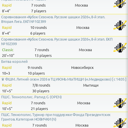
Rapid
7 rounds
Москва
8'+4"
7 players
Соревнования «Кубок Сезонов. Русские шашки 2026», 8-й этап.
Вторая Лига. ЕКП №102399
Rapid
10 rounds
Москва
8'+4"
6 players
Соревнования «Кубок Сезонов. Русские шашки 2026», 8-й этап. ЕКП
№102399
Classic
7 rounds
Москва
20'+10"
13 players
Битва королей
Rapid
9 rounds
Новосибирск
10+3
10 players
♛ ФШМ. Летний сезон 2026 в ТЦ ИЮНЬ МЫТИЩИ (м.Медведково) [ с 14:05 ]
Rapid
7/8
rounds
Мытищи
10'+5"
30 players
ПШС. Технополис. Рапид G (OPEN)
Rapid
7 rounds
Москва
10'+5"
21 players
ПШС. Технополис. Турнир при поддержке Фонда Президентских
Грантов. Категория НОВИЧКИ (N)
Rapid
7 rounds
Москва