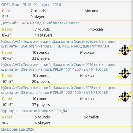
OPEN Блиц РШШ 01 августа 2026
Blitz
7 rounds
Москва
5+3
9 players
Детский SIGMA Рапид в Библиотеке №177
Rapid
7 rounds
Москва
8'+3''
14 players
Кубок АНО «Педагогический Шахматный Союз» 2026 по быстрым
шахматам, 28-й этап. Рапид D (ФШР 1201-1400) (ЕКП №100733)
Rapid
10 rounds
Москва
10'+5"
33 players
Кубок АНО «Педагогический Шахматный Союз» 2026 по быстрым
шахматам, 28-й этап. Рапид E (ФШР 1101-1200) (ЕКП №100733)
Rapid
10 rounds
Москва
10'+5"
20 players
Кубок АНО «Педагогический Шахматный Союз» 2026 по быстрым
шахматам, 28-й этап. Рапид F (ФШР 1000-1100) (ЕКП №100733)
Rapid
10 rounds
Москва
10'+5"
37 players
Турнир в шахматной школе "ЭГИДА"
Rapid
5 rounds
Копейск
10+5
6 players
Цифровиада 2026