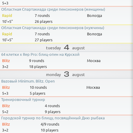
5+3
Областная Спартакиада среди пенсионеров (женщины)
Rapid
7 rounds
Вологда
10'+5"
26 players
Областная Спартакиада среди пенсионеров (мужчины)
Rapid
7 rounds
Вологда
10'+5"
27 players
4
august
tuesday
64 клетки x Rep Pro: блиц-опен на Курской
Blitz
9 rounds
Москва
3+2
18 players
3
august
monday
Bazовый Minimum. Blitz. Open
Blitz
10 rounds
Москва
5+3
5 players
Тренировочный турнир
Blitz
4 rounds
5+2
9 players
Городской турнир по блицу, посвящённый Дню рыбака
Blitz
4/9
rounds
3+2
10 players