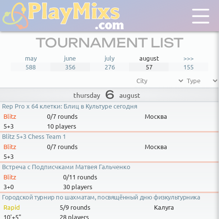
TOURNAMENT LIST
may
june
july
august
>>>
588
356
276
57
155
6
august
thursday
Rep Pro x 64 клетки: Блиц в Культуре сегодня
Blitz
0/7
rounds
Москва
5+3
10 players
Blitz 5+3 Chess Team 1
Blitz
0/7
rounds
Москва
5+3
Встреча с Подписчками Матвея Гальченко
Blitz
0/11
rounds
3+0
30 players
Городской турнир по шахматам, посвящённый дню физкультурника
Rapid
5/9
rounds
Калуга
10'+5"
28 players